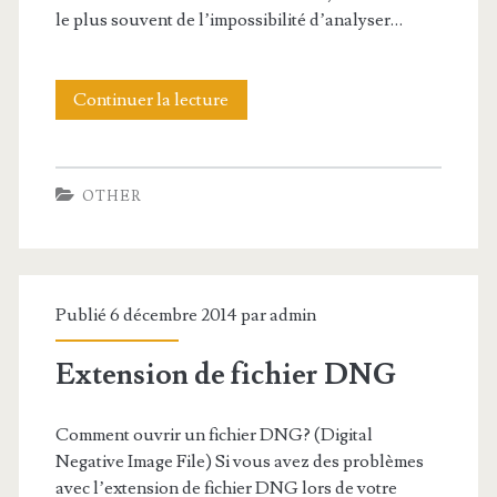
e
le plus souvent de l’impossibilité d’analyser…
f
i
Continuer la lecture
E
c
x
h
t
OTHER
i
e
e
n
r
s
Publié 6 décembre 2014 par
admin
M
i
O
Extension de fichier DNG
o
B
n
Comment ouvrir un fichier DNG? (Digital
I
d
Negative Image File) Si vous avez des problèmes
avec l’extension de fichier DNG lors de votre