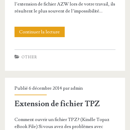
l’extension de fichier AZW lors de votre travail, ils
e
résultent le plus souvent de l’impossibilité…
f
i
Continuer la lecture
E
c
x
h
t
OTHER
i
e
e
n
r
s
Publié 6 décembre 2014 par
admin
D
i
N
Extension de fichier TPZ
o
G
n
Comment ouvrir un fichier TPZ? (Kindle Topaz
d
eBook File) Si vous avez des problèmes avec