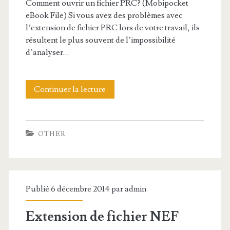
Comment ouvrir un fichier PRC? (Mobipocket
d
eBook File) Si vous avez des problèmes avec
l’extension de fichier PRC lors de votre travail, ils
e
résultent le plus souvent de l’impossibilité
f
d’analyser…
i
c
Continuer la lecture
E
h
x
i
t
OTHER
e
e
r
n
R
s
Publié 6 décembre 2014 par
admin
W
i
Extension de fichier NEF
2
o