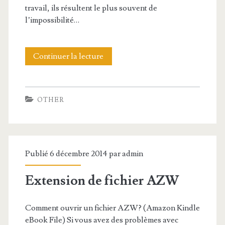
e
travail, ils résultent le plus souvent de
f
l’impossibilité…
i
c
Continuer la lecture
E
h
x
i
t
OTHER
e
e
r
n
E
s
Publié 6 décembre 2014 par
admin
P
i
Extension de fichier AZW
U
o
B
n
Comment ouvrir un fichier AZW? (Amazon Kindle
d
eBook File) Si vous avez des problèmes avec