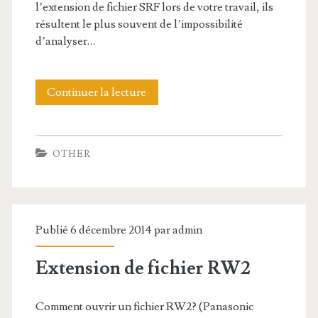
l’extension de fichier SRF lors de votre travail, ils
e
résultent le plus souvent de l’impossibilité
f
d’analyser…
i
c
Continuer la lecture
E
h
x
i
t
OTHER
e
e
r
n
T
s
Publié 6 décembre 2014 par
admin
P
i
Extension de fichier RW2
Z
o
n
Comment ouvrir un fichier RW2? (Panasonic