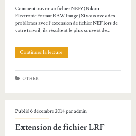
n
Comment ouvrir un fichier NEF? (Nikon
d
Electronic Format RAW Image) Si vous avez des
problèmes avec l’extension de fichier NEF lors de
e
votre travail, ils résultent le plus souvent de…
f
i
Continuer la lecture
E
c
x
h
t
OTHER
i
e
e
n
r
s
Publié 6 décembre 2014 par
admin
P
i
R
Extension de fichier LRF
o
C