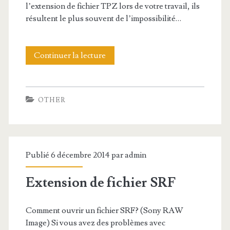
l’extension de fichier TPZ lors de votre travail, ils
e
résultent le plus souvent de l’impossibilité…
f
i
Continuer la lecture
E
c
x
h
t
OTHER
i
e
e
n
r
s
Publié 6 décembre 2014 par
admin
A
i
Z
Extension de fichier SRF
o
W
n
Comment ouvrir un fichier SRF? (Sony RAW
d
Image) Si vous avez des problèmes avec