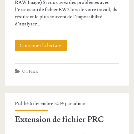
d
RAW Image) Si vous avez des problèmes avec
l’extension de fichier RW2 lors de votre travail, ils
e
résultent le plus souvent de l’impossibilité
f
d’analyser…
i
c
Continuer la lecture
E
h
x
i
t
OTHER
e
e
r
n
S
s
Publié 6 décembre 2014 par
admin
R
i
Extension de fichier PRC
F
o
n