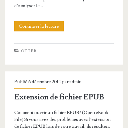
d’analyser le…
Continuer la lecture
E
x
t
OTHER
e
n
s
Publié 6 décembre 2014 par
admin
i
Extension de fichier EPUB
o
n
Comment ouvrir un fichier EPUB? (Open eBook
d
File) Si vous avez des problèmes avec l’extension
de fichier EPUB lors de votre travail, ils résultent