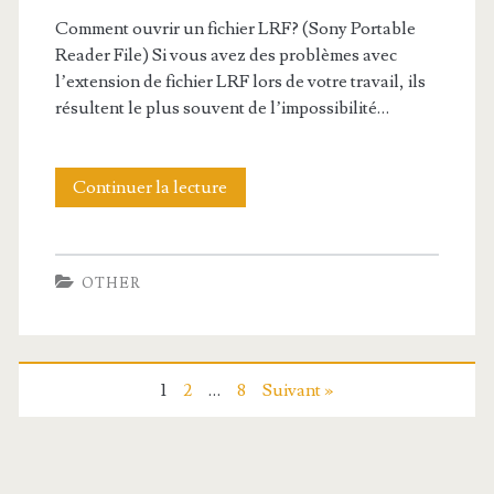
n
Comment ouvrir un fichier LRF? (Sony Portable
d
Reader File) Si vous avez des problèmes avec
l’extension de fichier LRF lors de votre travail, ils
e
résultent le plus souvent de l’impossibilité…
f
i
Continuer la lecture
E
c
x
h
t
OTHER
i
e
e
n
r
s
1
2
…
8
Suivant »
N
i
E
o
F