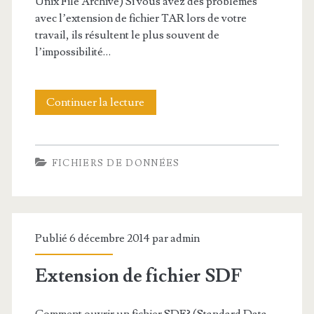
d
Unix File Archive) Si vous avez des problèmes
avec l’extension de fichier TAR lors de votre
e
travail, ils résultent le plus souvent de
f
l’impossibilité…
i
c
Continuer la lecture
E
h
x
i
t
FICHIERS DE DONNÉES
e
e
r
n
T
s
Publié 6 décembre 2014 par
admin
A
i
Extension de fichier SDF
X
o
2
n