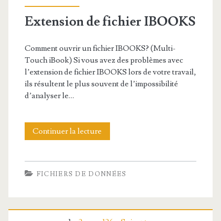
i
S
Extension de fichier IBOOKS
o
n
Comment ouvrir un fichier IBOOKS? (Multi-
d
Touch iBook) Si vous avez des problèmes avec
l’extension de fichier IBOOKS lors de votre travail,
e
ils résultent le plus souvent de l’impossibilité
f
d’analyser le…
i
c
Continuer la lecture
E
h
x
i
t
FICHIERS DE DONNÉES
e
e
r
n
K
s