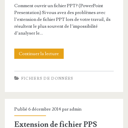
n
Comment ouvrir un fichier PPT? (PowerPoint
d
Presentation) Si vous avez des problèmes avec
l’extension de fichier PPT lors de votre travail, ils
e
résultent le plus souvent de l’impossibilité
f
d’analyser le…
i
c
Continuer la lecture
E
h
x
i
t
FICHIERS DE DONNÉES
e
e
r
n
P
s
Publié 6 décembre 2014 par
admin
P
i
Extension de fichier PPS
T
o