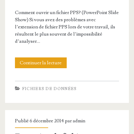
X
n
Comment ouvrir un fichier PPS? (PowerPoint Slide
d
Show) Si vous avez des problèmes avec
l’extension de fichier PPS lors de votre travail, ils
e
résultent le plus souvent de l’impossibilité
f
d’analyser…
i
c
Continuer la lecture
E
h
x
i
t
FICHIERS DE DONNÉES
e
e
r
n
P
s
Publié 6 décembre 2014 par
admin
P
i