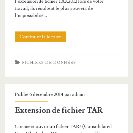
l’extension de fichier TAX2012 lors de votre
f
travail, ils résultent le plus souvent de
i
l’impossibilité…
c
h
Continuer la lecture
E
i
x
e
t
FICHIERS DE DONNÉES
r
e
V
n
C
s
Publié 6 décembre 2014 par
admin
F
i
Extension de fichier TAR
o
n
Comment ouvrir un fichier TAR? (Consolidated