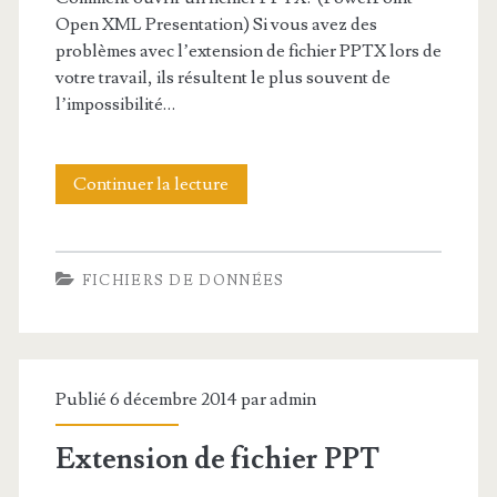
d
Open XML Presentation) Si vous avez des
problèmes avec l’extension de fichier PPTX lors de
e
votre travail, ils résultent le plus souvent de
f
l’impossibilité…
i
c
Continuer la lecture
E
h
x
i
t
FICHIERS DE DONNÉES
e
e
r
n
S
s
Publié 6 décembre 2014 par
admin
D
i
Extension de fichier PPT
F
o