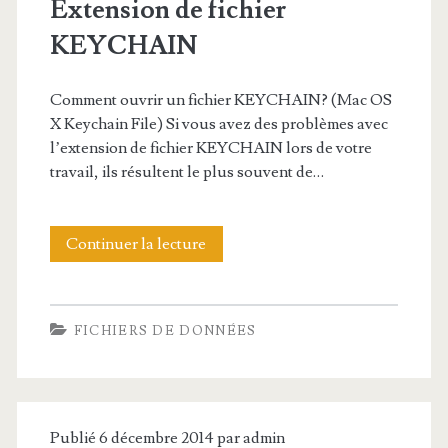
Extension de fichier
T
o
KEYCHAIN
n
d
Comment ouvrir un fichier KEYCHAIN? (Mac OS
e
X Keychain File) Si vous avez des problèmes avec
l’extension de fichier KEYCHAIN lors de votre
f
travail, ils résultent le plus souvent de…
i
c
Continuer la lecture
E
h
x
i
t
FICHIERS DE DONNÉES
e
e
r
n
P
s
Publié 6 décembre 2014 par
admin
P