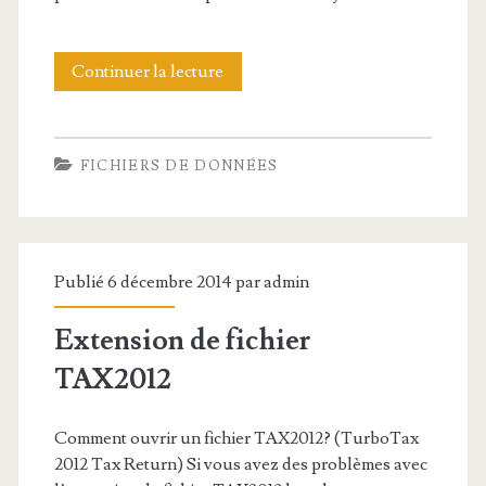
f
i
Continuer la lecture
E
c
x
h
t
FICHIERS DE DONNÉES
i
e
e
n
r
s
Publié 6 décembre 2014 par
admin
X
i
M
Extension de fichier
o
L
TAX2012
n
d
Comment ouvrir un fichier TAX2012? (TurboTax
e
2012 Tax Return) Si vous avez des problèmes avec