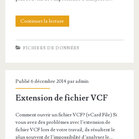
Continuer la lecture
E
x
t
FICHIERS DE DONNÉES
e
n
s
Publié 6 décembre 2014 par
admin
i
Extension de fichier VCF
o
n
Comment ouvrir un fichier VCF? (vCard File) Si
d
vous avez des problèmes avec l’extension de
fichier VCF lors de votre travail, ils résultent le
e
plus souvent de l’impossibilité d’analyser le…