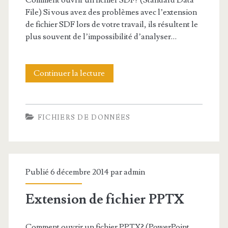
Comment ouvrir un fichier SDF? (Standard Data
0
d
File) Si vous avez des problèmes avec l’extension
de fichier SDF lors de votre travail, ils résultent le
1
e
plus souvent de l’impossibilité d’analyser…
2
f
i
Continuer la lecture
E
c
x
h
t
FICHIERS DE DONNÉES
i
e
e
n
r
s
Publié 6 décembre 2014 par
admin
T
i
A
Extension de fichier PPTX
o
R
n
Comment ouvrir un fichier PPTX? (PowerPoint