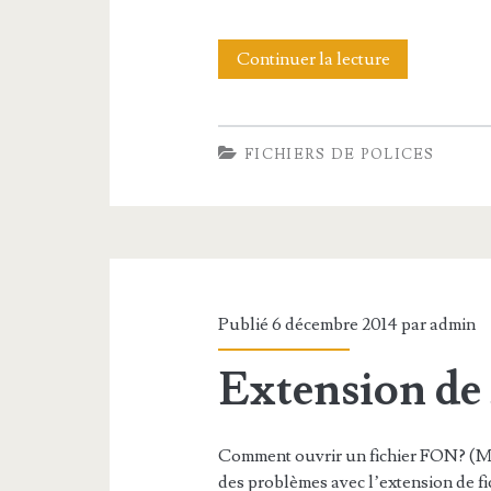
i
c
Continuer la lecture
E
h
x
i
t
FICHIERS DE POLICES
e
e
r
n
T
s
T
i
F
Publié 6 décembre 2014 par
admin
o
Extension de
n
d
e
Comment ouvrir un fichier FON? (Mi
des problèmes avec l’extension de fic