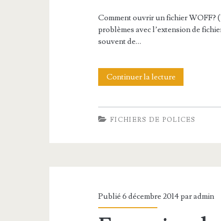
e
Comment ouvrir un fichier WOFF? (
problèmes avec l’extension de fichier
f
souvent de…
i
c
Continuer la lecture
E
h
x
i
t
FICHIERS DE POLICES
e
e
r
n
F
s
N
i
T
Publié 6 décembre 2014 par
admin
o
n