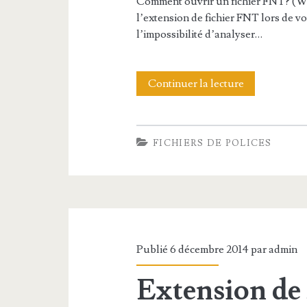
e
Comment ouvrir un fichier FNT? (Wi
l’extension de fichier FNT lors de vot
f
l’impossibilité d’analyser…
i
c
Continuer la lecture
E
h
x
i
t
FICHIERS DE POLICES
e
e
r
n
F
s
O
i
N
Publié 6 décembre 2014 par
admin
o
Extension de
n
d