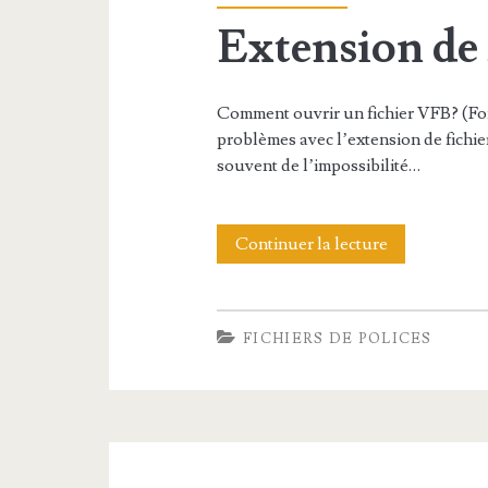
F
Extension de
n
d
e
Comment ouvrir un fichier VFB? (Fon
problèmes avec l’extension de fichier 
f
souvent de l’impossibilité…
i
c
Continuer la lecture
E
h
x
i
t
FICHIERS DE POLICES
e
e
r
n
X
s
F
i