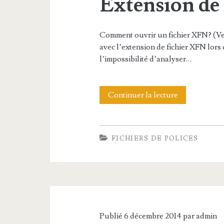
Extension de
d
e
Comment ouvrir un fichier XFN? (Ve
avec l’extension de fichier XFN lors d
f
l’impossibilité d’analyser…
i
c
Continuer la lecture
E
h
x
i
t
FICHIERS DE POLICES
e
e
r
n
W
s
O
i
F
Publié 6 décembre 2014 par
admin
o