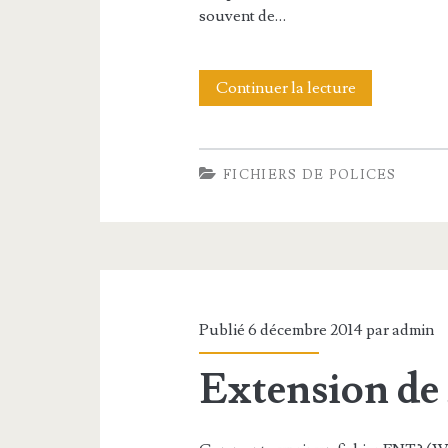
f
souvent de…
i
c
Continuer la lecture
E
h
x
i
t
FICHIERS DE POLICES
e
e
r
n
O
s
T
i
F
Publié 6 décembre 2014 par
admin
o
Extension de
n
d