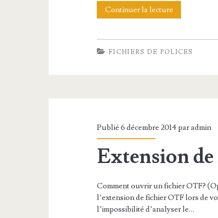
Continuer la lecture
E
x
t
FICHIERS DE POLICES
e
n
s
i
Publié 6 décembre 2014 par
admin
o
Extension de
n
d
e
Comment ouvrir un fichier OTF? (O
l’extension de fichier OTF lors de vot
f
l’impossibilité d’analyser le…