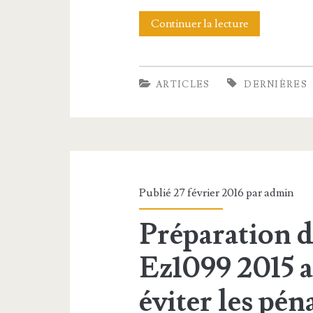
s
o
Continuer la lecture
D
d
r
e
e
t
r
ARTICLES
DERNIÈRES
l
e
n
a
s
i
t
u
è
e
r
r
c
Publié 27 février 2016 par
admin
l
e
h
Préparation d
’
s
n
a
N
Ez1099 2015 ai
o
c
o
l
éviter les pén
t
u