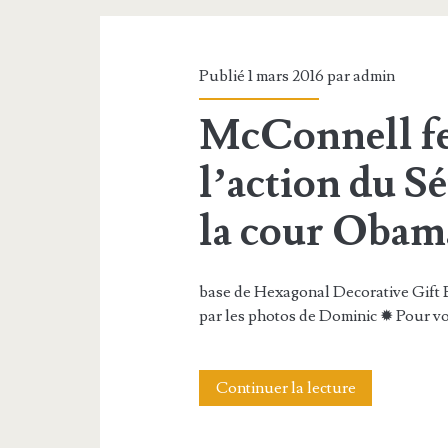
i
,
c
M
h
Publié 1 mars 2016 par
admin
i
i
McConnell fe
c
e
r
l’action du Sé
r
o
la cour Obam
s
o
base de Hexagonal Decorative Gift B
f
par les photos de Dominic ✹ Pour vo
t
e
Continuer la lecture
M
t
c
d