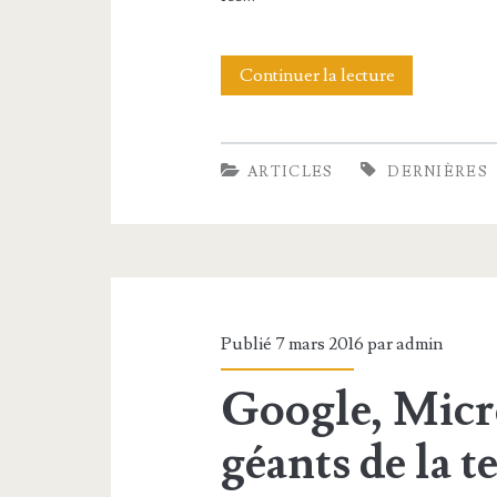
Continuer la lecture
D
e
r
ARTICLES
DERNIÈRES
n
i
è
r
Publié 7 mars 2016 par
admin
e
Google, Micro
s
N
géants de la 
o