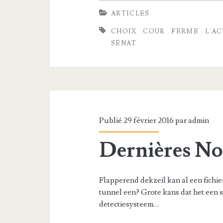
C
ARTICLES
’
o
CHOIX
COUR
FERME
L'A
a
n
SÉNAT
u
n
t
e
r
l
e
l
Publié 29 février 2016 par
admin
s
f
Dernières No
g
e
é
r
a
Flapperend dekzeil kan al een fichier
m
tunnel een? Grote kans dat het een sp
n
e
detectiesysteem…
t
p