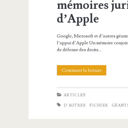
mémoires juri
u
d’Apple
v
e
l
Google, Microsoft et d’autres géants
l’appui d’Apple Un mémoire conjoin
l
de défense des droits…
e
s
Continuer la lecture
G
E
o
p
o
ARTICLES
u
g
D'AUTRES
FICHIER
GÉANT
b
l
F
e