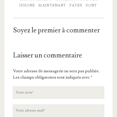
IPHONE
MAINTENANT
PAYÉS
SONT
Soyez le premier à commenter
Laisser un commentaire
Votre adresse de messagerie ne sera pas publiée.
Les champs obligatoires sont indiqués avec
*
V
o
t
V
r
o
e