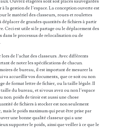
aux. Ouvrez étagères sont soit placés sauvegardés
er à la gestion de l’espace. La conception ouverte est
Pour le matériel des classeurs, roues et roulettes
à déplacer de grandes quantités de fichiers à partir
. Ceci est utile si le partage ou le déplacement des
tes dans le processus de relocalisation ou de
.
 lors de l’achat des classeurs. Avec différents
portant de noter les spécifications de chacun.
oires de bureau, il est important de mesurer la
ui va accueillir vos documents, que ce soit ou non
de format lettre de fichier, ou la taille légale. Il
 taille du bureau, et si vous avez ou non l’espace
u non. poids de tiroir est aussi une chose
antité de fichiers à stocker est non seulement
r, mais le poids maximum qui peut être prise par
rouver une bonne qualité classeur qui a une
ux supporter le poids, ainsi que veiller à ce que le