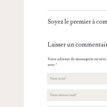
Soyez le premier à c
Laisser un commentai
Votre adresse de messagerie ne sera 
avec
*
V
o
t
V
r
o
e
t
n