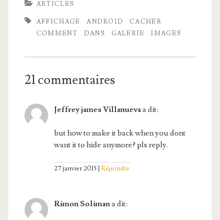
ARTICLES
AFFICHAGE
ANDROID
CACHER
COMMENT
DANS
GALERIE
IMAGES
21 commentaires
Jeffrey james Villanueva
a dit:
but how to make it back when you dont
want it to hide anymore? pls reply.
27 janvier 2015
Répondre
Rimon Soliman
a dit: