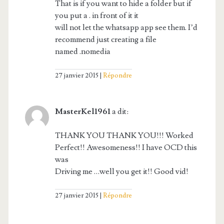
That is if you want to hide a folder but if
you put a . in front of it it
will not let the whatsapp app see them. I’d
recommend just creating a file
named .nomedia
27 janvier 2015
Répondre
MasterKel1961
a dit:
THANK YOU THANK YOU!!! Worked
Perfect!! Awesomeness!! I have OCD this
was
Driving me …well you get it!! Good vid!
27 janvier 2015
Répondre