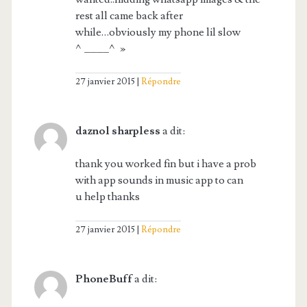
rest all came back after
while…obviously my phone lil slow
^____^ »
27 janvier 2015
Répondre
daznol sharpless
a dit:
thank you worked fin but i have a prob
with app sounds in music app to can
u help thanks
27 janvier 2015
Répondre
PhoneBuff
a dit: