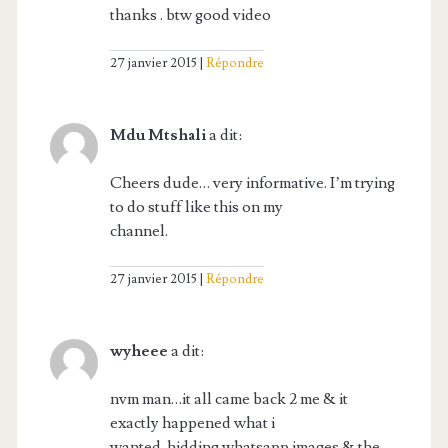
thanks . btw good video
27 janvier 2015
Répondre
Mdu Mtshali
a dit:
Cheers dude… very informative. I’m trying
to do stuff like this on my
channel.
27 janvier 2015
Répondre
wyheee
a dit:
nvm man…it all came back 2 me & it
exactly happened what i
wanted..hidding whatsapp images & the