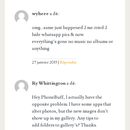
wyheee
a dit:
omg…same just happened 2 me..tried 2
hide whatsapp pics & now
everything’s gone no music no albums or
anything
27 janvier 2015
Répondre
Ry Whittington
a dit:
Hey PhoneBuff, I actually have the
opposite problem. I have some apps that
alter photos, but the new images don’t
show up in my gallery. Any tips to
add folders to gallery’s? Thanks.