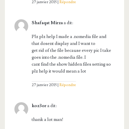
27 janvier 2015
Répondre
Shafaqat Mirza
a dit:
Plz plz help I made a .nomedia file and
that dosent display and I want to
get rid of the file because every pic I take
goes into the .nomedia file. I
cant find the show hidden files setting so
plz help it would mean a lot
27 janvier 2015
Répondre
koz3or
a dit:
thank a lot man!