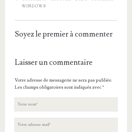
WINDOWS
Soyez le premier à commenter
Laisser un commentaire
Votre adresse de messagerie ne sera pas publiée.
Les champs obligatoires sont indiqués avec
*
V
o
t
V
r
o
e