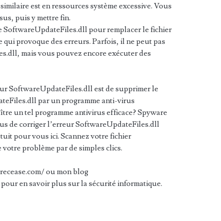
imilaire est en ressources système excessive. Vous
us, puis y mettre fin.
e SoftwareUpdateFiles.dll pour remplacer le fichier
 qui provoque des erreurs. Parfois, il ne peut pas
es.dll, mais vous pouvez encore exécuter des
eur SoftwareUpdateFiles.dll est de supprimer le
ateFiles.dll par un programme anti-virus
tre un tel programme antivirus efficace? Spyware
us de corriger l’erreur SoftwareUpdateFiles.dll
tuit pour vous ici. Scannez votre fichier
votre problème par de simples clics.
arecease.com/ ou mon blog
r en savoir plus sur la sécurité informatique.