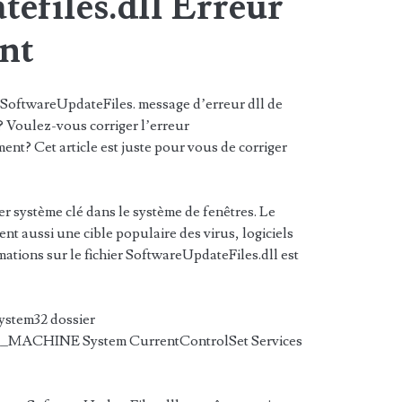
efiles.dll Erreur
nt
SoftwareUpdateFiles. message d’erreur dll de
? Voulez-vous corriger l’erreur
nt? Cet article est juste pour vous de corriger
er système clé dans le système de fenêtres. Le
nt aussi une cible populaire des virus, logiciels
mations sur le fichier SoftwareUpdateFiles.dll est
ystem32 dossier
_MACHINE System CurrentControlSet Services