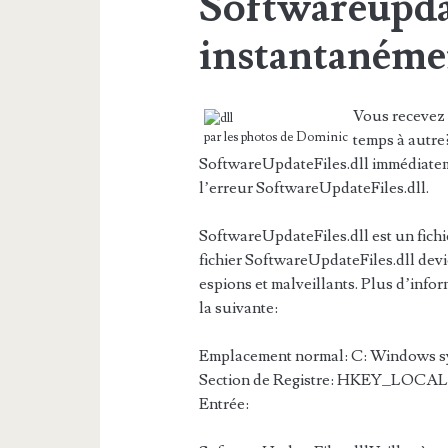
Softwareupdat
instantanéme
Vous recevez 
par les photos de Dominic
temps à autre
SoftwareUpdateFiles.dll immédiateme
l’erreur SoftwareUpdateFiles.dll.
SoftwareUpdateFiles.dll est un fichi
fichier SoftwareUpdateFiles.dll devie
espions et malveillants. Plus d’infor
la suivante:
Emplacement normal: C: Windows s
Section de Registre: HKEY_LOCAL
Entrée: