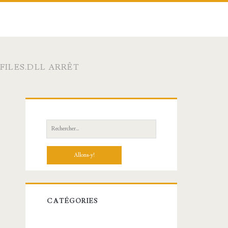
FILES.DLL ARRÊT
R
e
c
h
e
r
c
CATÉGORIES
h
e