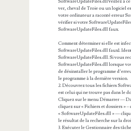
SoftwareUpdateFiles.dllVeillez à ce
ver, cheval de Troie ou un logiciel es
votre ordinateur a raconté erreur S
vérifier si votre SoftwareUpdateFiles
SoftwareUpdateFiles.dll faux.
Comment déterminer si elle est infec
SoftwareUpdateFiles.dll faux1. Ident
SoftwareUpdateFiles.dll. Si vous re
SoftwareUpdateFiles.dll lorsque v
de désinstaller le programme d’erre
le programme à la dernière version.
2. Découvrez tous les fichiers Softwa
est celui qui ne trouve pas dans le 
Cliquez sur le menu Démarrer — Dan
cliquez sur « Fichiers et dossiers » – 
« SoftwareUpdateFiles.dll » — cliqu
le résultat de la recherche sur la droi
3. Exécuter le Gestionnaire des tâc