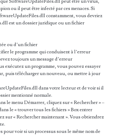
 que SoftwareUpdateFiles.dll peut être un virus,
pion ou il peut être infecté par ces menaces. Si
oftwareUpdateFiles.dll constamment, vous devriez
.dll est un dossier juridique ou un fichier
tée ou d’un fichier
ifier le programme qui conduisent à l’erreur
cevez toujours un message d’erreur
ous exécutez un programme, vous pouvez essayer
ur, puis télécharger un nouveau, ou mettre à jour
reUpdateFiles.dll dans votre lecteur et de voir si il
dossier mentionné normale.
s le menu Démarrer, cliquez sur « Rechercher » –
dans le « trouver tous les fichiers » Box entrer
ez sur « Rechercher maintenant ». Vous obtiendrez
te.
hes pour voir si un processus sous le même nom de