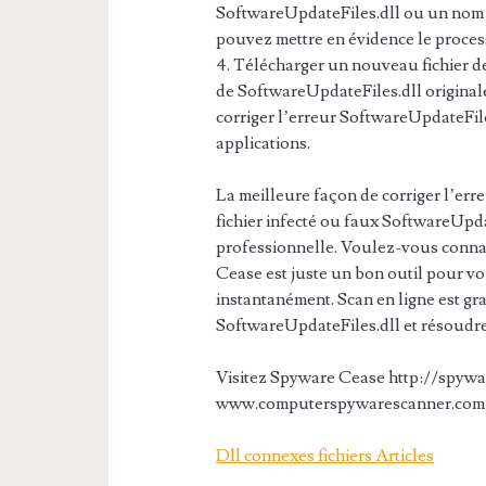
SoftwareUpdateFiles.dll ou un nom s
pouvez mettre en évidence le process
4. Télécharger un nouveau fichier d
de SoftwareUpdateFiles.dll originale
corriger l’erreur SoftwareUpdateFil
applications.
La meilleure façon de corriger l’err
fichier infecté ou faux SoftwareUpd
professionnelle. Voulez-vous connaî
Cease est juste un bon outil pour vo
instantanément. Scan en ligne est gra
SoftwareUpdateFiles.dll et résoudre 
Visitez Spyware Cease http://spyw
www.computerspywarescanner.com pou
Dll connexes fichiers Articles