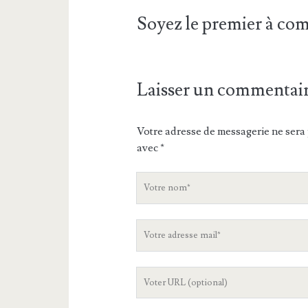
Soyez le premier à c
Laisser un commentai
Votre adresse de messagerie ne sera 
avec
*
V
o
t
V
r
o
e
t
n
L
r
o
'
e
m