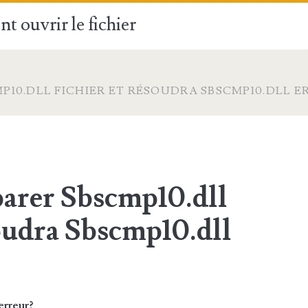
t ouvrir le fichier
10.DLL FICHIER ET RÉSOUDRA SBSCMP10.DLL E
rer Sbscmp10.dll
soudra Sbscmp10.dll
erreur?