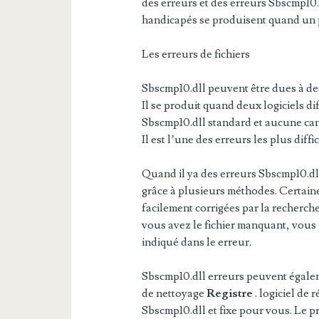
des erreurs et des erreurs Sbscmp10
handicapés se produisent quand un 
Les erreurs de fichiers
Sbscmp10.dll peuvent être dues à des
Il se produit quand deux logiciels di
Sbscmp10.dll standard et aucune cand
Il est l’une des erreurs les plus diffic
Quand il ya des erreurs Sbscmp10.dll
grâce à plusieurs méthodes. Certain
facilement corrigées par la recherche 
vous avez le fichier manquant, vous 
indiqué dans le erreur.
Sbscmp10.dll erreurs peuvent égalemen
de nettoyage
Registre
. logiciel de
Sbscmp10.dll et fixe pour vous. Le 