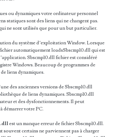
tiques ou dynamiques votre ordinateur personnel
iens statiques sont des liens qui ne changent pas.
ui ne sont utilisés que pour un but particulier.
xécution du système d’exploitation Window. Lorsque
l fichier automatiquement loadsSbscmp10.dll qui est
’application. Sbscmp10.dll fichier est considéré
 registre Windows. Beaucoup de programmes de
e de liens dynamiques.
l’une des anciennes versions de Sbscmp10.dll
bliothèque de liens dynamiques. Sbscmp10.dll
ateur et des dysfonctionnements. Il peut
 à démarrer votre PC.
.dll
est un manque erreur de fichier Sbscmp10.dll.
t souvent certains ne parviennent pas à charger