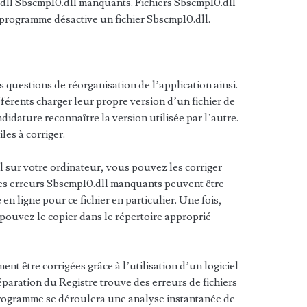
.dll Sbscmp10.dll manquants. Fichiers Sbscmp10.dll
programme désactive un fichier Sbscmp10.dll.
 questions de réorganisation de l’application ainsi.
fférents charger leur propre version d’un fichier de
idature reconnaître la version utilisée par l’autre.
iles à corriger.
 sur votre ordinateur, vous pouvez les corriger
es erreurs Sbscmp10.dll manquants peuvent être
en ligne pour ce fichier en particulier. Une fois,
pouvez le copier dans le répertoire approprié
t être corrigées grâce à l’utilisation d’un logiciel
 réparation du Registre trouve des erreurs de fichiers
programme se déroulera une analyse instantanée de