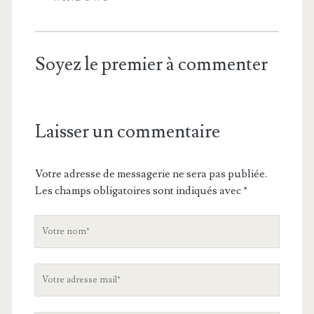
Soyez le premier à commenter
Laisser un commentaire
Votre adresse de messagerie ne sera pas publiée.
Les champs obligatoires sont indiqués avec
*
V
o
t
V
r
o
e
t
n