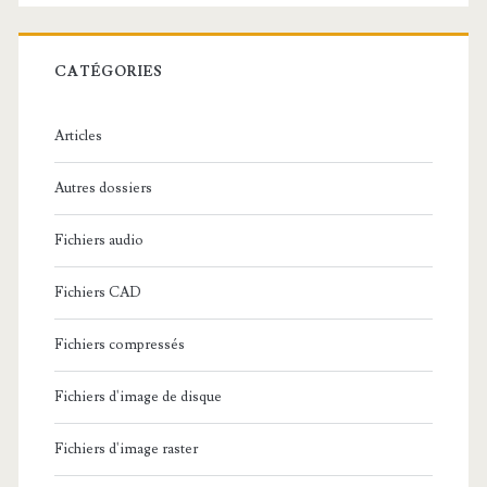
e
r
c
CATÉGORIES
h
e
Articles
:
Autres dossiers
Fichiers audio
Fichiers CAD
Fichiers compressés
Fichiers d'image de disque
Fichiers d'image raster