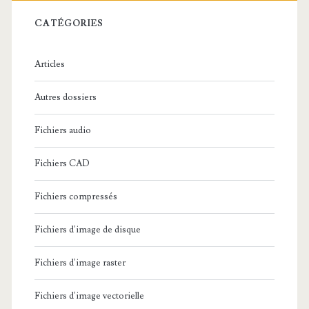
r
c
CATÉGORIES
h
e
Articles
:
Autres dossiers
Fichiers audio
Fichiers CAD
Fichiers compressés
Fichiers d'image de disque
Fichiers d'image raster
Fichiers d'image vectorielle