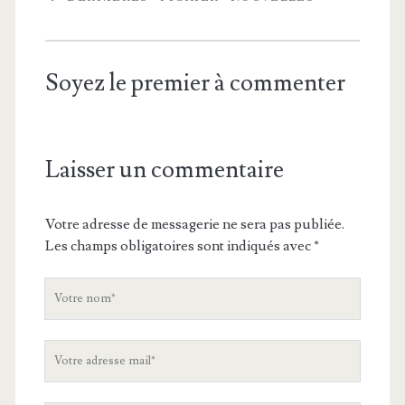
Soyez le premier à commenter
Laisser un commentaire
Votre adresse de messagerie ne sera pas publiée.
Les champs obligatoires sont indiqués avec
*
V
o
t
V
r
o
e
t
n