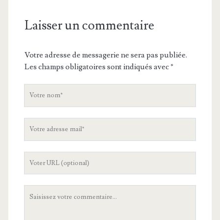
Laisser un commentaire
Votre adresse de messagerie ne sera pas publiée.
Les champs obligatoires sont indiqués avec
*
V
o
t
V
r
o
e
t
n
L
r
o
'
e
m
U
a
V
R
d
o
L
r
t
d
e