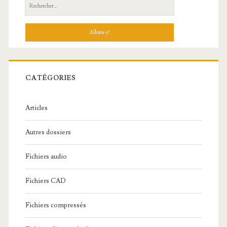
R
e
c
h
e
r
c
CATÉGORIES
h
e
Articles
:
Autres dossiers
Fichiers audio
Fichiers CAD
Fichiers compressés