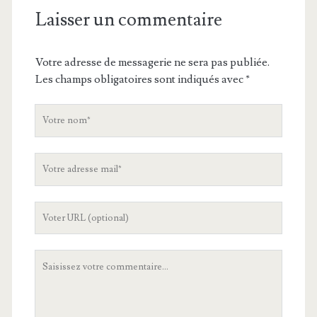
Laisser un commentaire
Votre adresse de messagerie ne sera pas publiée.
Les champs obligatoires sont indiqués avec
*
V
o
t
V
r
o
e
t
n
L
r
o
'
e
m
U
a
V
R
d
o
L
r
t
d
e
r
e
s