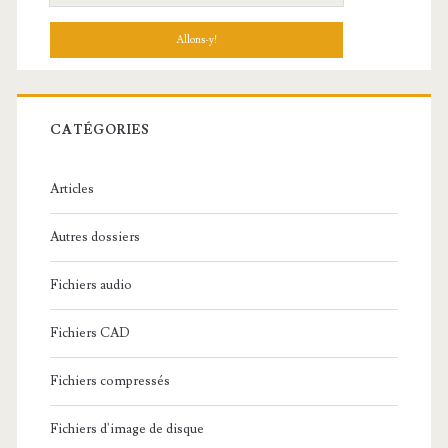
e
c
h
e
r
c
CATÉGORIES
h
e
Articles
:
Autres dossiers
Fichiers audio
Fichiers CAD
Fichiers compressés
Fichiers d'image de disque