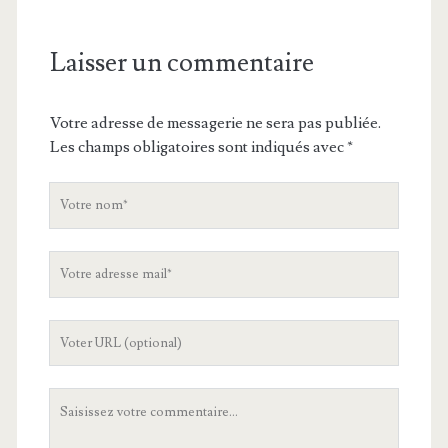
Laisser un commentaire
Votre adresse de messagerie ne sera pas publiée.
Les champs obligatoires sont indiqués avec
*
V
o
t
V
r
o
e
t
n
L
r
o
'
e
m
U
a
V
R
d
o
L
r