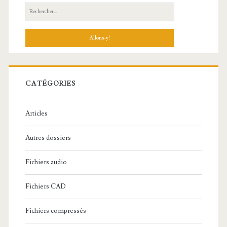
R
e
c
h
e
r
c
CATÉGORIES
h
e
Articles
:
Autres dossiers
Fichiers audio
Fichiers CAD
Fichiers compressés