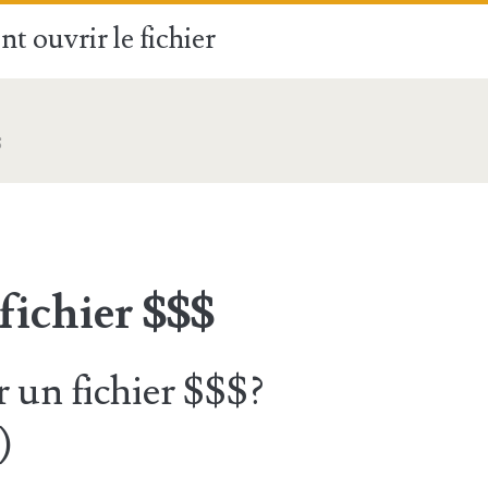
t ouvrir le fichier
$
fichier $$$
un fichier $$$?
)