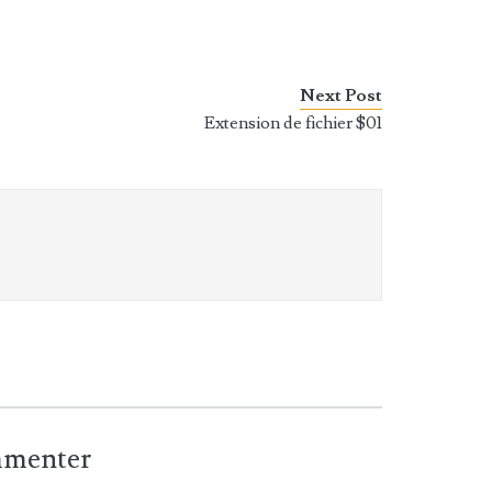
Next Post
Extension de fichier $01
ommenter