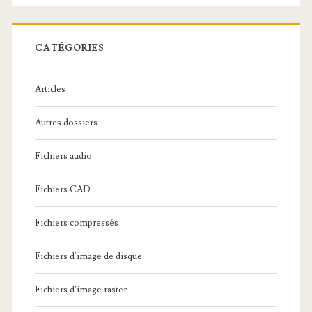
e
r
c
CATÉGORIES
h
e
Articles
:
Autres dossiers
Fichiers audio
Fichiers CAD
Fichiers compressés
Fichiers d'image de disque
Fichiers d'image raster