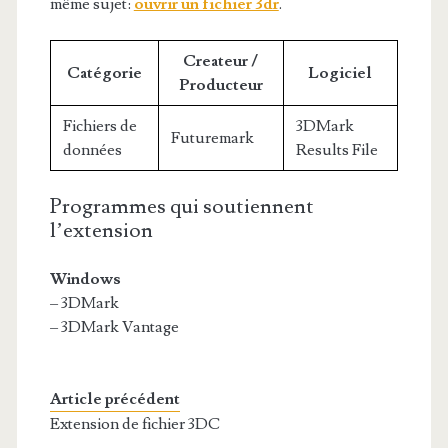
même sujet:
ouvrir un fichier 3dr
.
Createur /
Catégorie
Logiciel
Producteur
Fichiers de
3DMark
Futuremark
données
Results File
Programmes qui soutiennent
l’extension
Windows
– 3DMark
– 3DMark Vantage
Article précédent
Extension de fichier 3DC