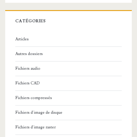
e
r
c
CATÉGORIES
h
e
Articles
:
Autres dossiers
Fichiers audio
Fichiers CAD
Fichiers compressés
Fichiers d'image de disque
Fichiers d'image raster