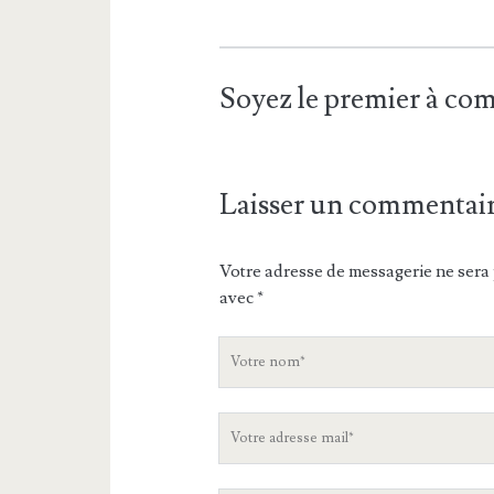
Soyez le premier à c
Laisser un commentai
Votre adresse de messagerie ne sera 
avec
*
V
o
t
V
r
o
e
t
n