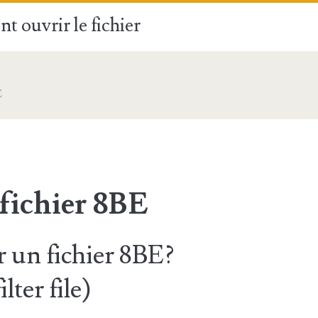
t ouvrir le fichier
E
fichier 8BE
un fichier 8BE?
lter file)