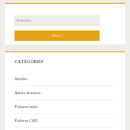
R
e
c
h
e
r
c
CATÉGORIES
h
e
Articles
:
Autres dossiers
Fichiers audio
Fichiers CAD