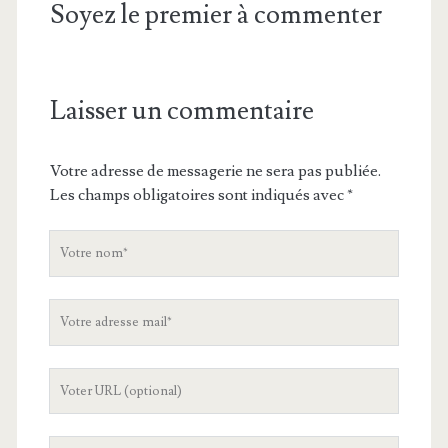
Soyez le premier à commenter
Laisser un commentaire
Votre adresse de messagerie ne sera pas publiée.
Les champs obligatoires sont indiqués avec
*
V
o
t
V
r
o
e
t
n
L
r
o
'
e
m
U
a