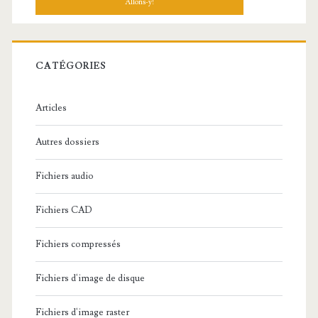
h
e
r
c
CATÉGORIES
h
e
Articles
:
Autres dossiers
Fichiers audio
Fichiers CAD
Fichiers compressés
Fichiers d'image de disque
Fichiers d'image raster