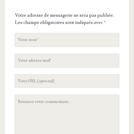
Votre adresse de messagerie ne sera pas publiée.
Les champs obligatoires sont indiqués avec
*
V
o
t
V
r
o
e
t
n
L
r
o
'
e
m
U
a
V
R
d
o
L
r
t
d
e
r
e
s
e
v
s