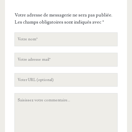
Votre adresse de messagerie ne sera pas publiée.
Les champs obligatoires sont indiqués avec
*
V
o
t
V
r
o
e
t
n
L
r
o
'
e
m
U
a
V
R
d
o
L
r
t
d
e
r
e
s
e
v
s