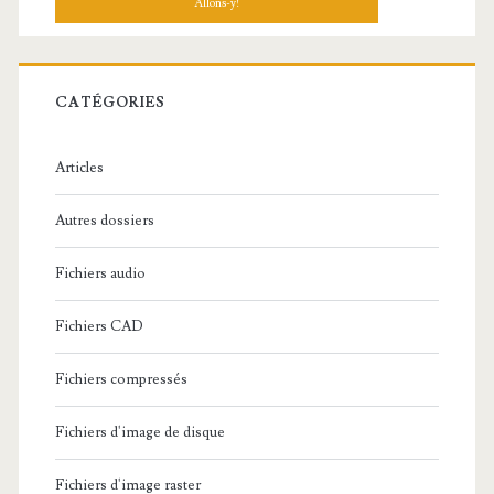
h
e
r
c
CATÉGORIES
h
e
Articles
:
Autres dossiers
Fichiers audio
Fichiers CAD
Fichiers compressés
Fichiers d'image de disque
Fichiers d'image raster