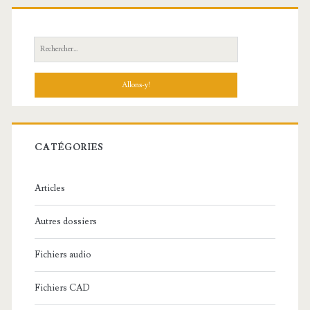
R
e
c
h
e
r
c
CATÉGORIES
h
e
Articles
:
Autres dossiers
Fichiers audio
Fichiers CAD