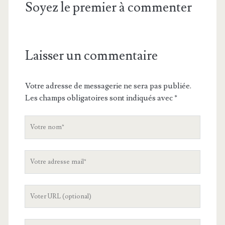
Soyez le premier à commenter
Laisser un commentaire
Votre adresse de messagerie ne sera pas publiée.
Les champs obligatoires sont indiqués avec
*
V
o
t
V
r
o
e
t
n
L
r
o
'
e
m
U
a