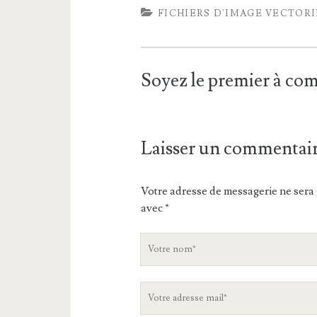
FICHIERS D'IMAGE VECTOR
Soyez le premier à c
Laisser un commentai
Votre adresse de messagerie ne sera 
avec
*
V
o
t
V
r
o
e