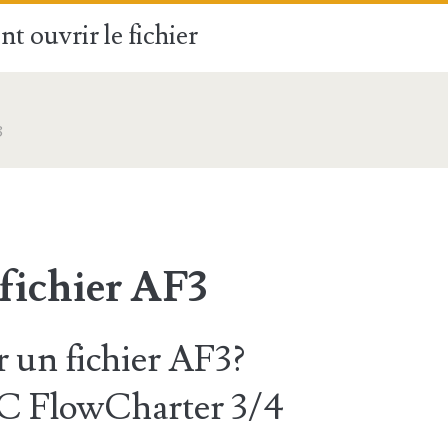
t ouvrir le fichier
3
fichier AF3
un fichier AF3?
C FlowCharter 3/4