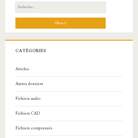
R
e
c
h
e
r
c
CATÉGORIES
h
e
Articles
:
Autres dossiers
Fichiers audio
Fichiers CAD
Fichiers compressés