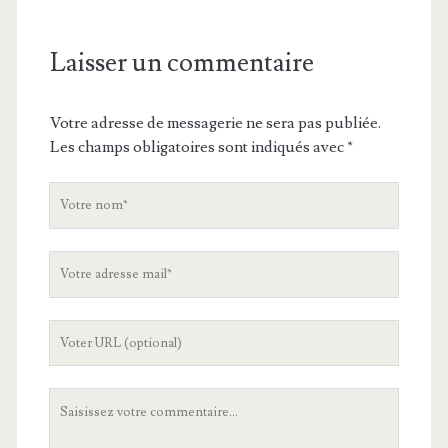
Laisser un commentaire
Votre adresse de messagerie ne sera pas publiée.
Les champs obligatoires sont indiqués avec
*
V
o
t
V
r
o
e
t
n
L
r
o
'
e
m
U
a
V
R
d
o
L
r