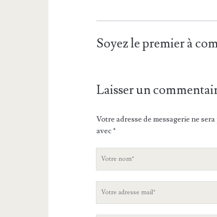
Soyez le premier à c
Laisser un commentai
Votre adresse de messagerie ne sera 
avec
*
V
o
t
V
r
o
e
t
n