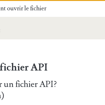
t ouvrir le fichier
I
fichier API
un fichier API?
n)