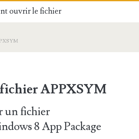
t ouvrir le fichier
PPXSYM
e fichier APPXSYM
un fichier
dows 8 App Package