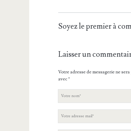
Soyez le premier à c
Laisser un commentai
Votre adresse de messagerie ne sera 
avec
*
V
o
t
V
r
o
e
t
n