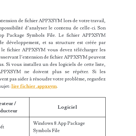
xtension de fichier APPXSYM lors de votre travail,
mpossibilité d’analyser le contenu de celle-ci. Son
p Package Symbols File. Le fichier APPXSYM
 de développement, et sa structure est créée par
ir le fichier APPXSYM vous devez télécharger les
 desservant l’extension de fichier APPXSYM peuvent
s. Si vous installez un des logiciels de cette liste,
APPXSYM ne doivent plus se répéter. Si les
vent pas aider à résoudre votre problème, regardez
sujet:
lire fichier .appxsym
.
eateur /
Logiciel
ducteur
Windows 8 App Package
ft
Symbols File