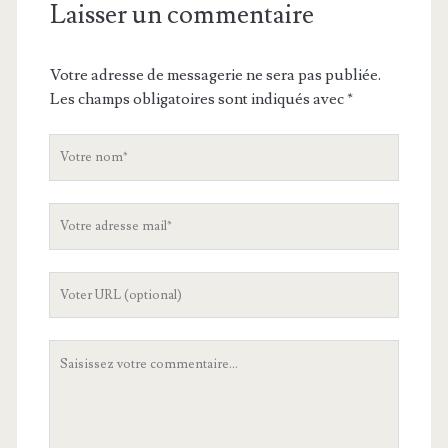
Laisser un commentaire
Votre adresse de messagerie ne sera pas publiée.
Les champs obligatoires sont indiqués avec
*
V
o
t
V
r
o
e
t
n
L
r
o
'
e
m
U
a
V
R
d
o
L
r
t
d
e
r
e
s