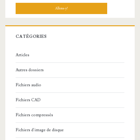
c
h
e
r
c
CATÉGORIES
h
e
Articles
:
Autres dossiers
Fichiers audio
Fichiers CAD
Fichiers compressés
Fichiers d'image de disque