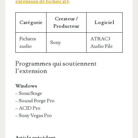
extension de fichier at3
.
Createur /
Catégorie
Logiciel
Producteur
Fichiers
ATRAC3
Sony
audio
Audio File
Programmes qui soutiennent
l’extension
Windows
– SonicStage
– Sound Forge Pro
– ACID Pro
– Sony Vegas Pro
Article précédent