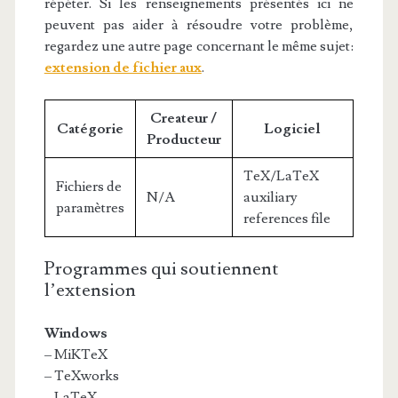
répéter. Si les renseignements présentés ici ne
peuvent pas aider à résoudre votre problème,
regardez une autre page concernant le même sujet:
extension de fichier aux
.
Createur /
Catégorie
Logiciel
Producteur
TeX/LaTeX
Fichiers de
N/A
auxiliary
paramètres
references file
Programmes qui soutiennent
l’extension
Windows
– MiKTeX
– TeXworks
– LaTeX