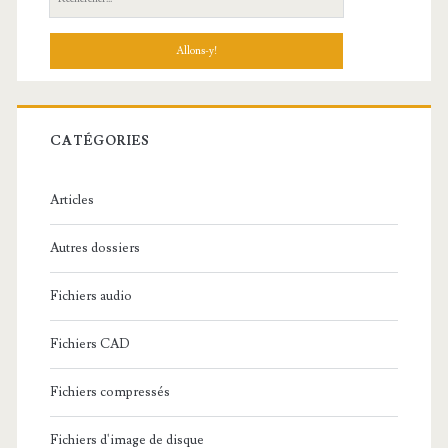
e
c
h
e
r
c
CATÉGORIES
h
e
Articles
:
Autres dossiers
Fichiers audio
Fichiers CAD
Fichiers compressés
Fichiers d'image de disque