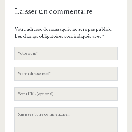
Laisser un commentaire
Votre adresse de messagerie ne sera pas publiée.
Les champs obligatoires sont indiqués avec
*
V
o
t
V
r
o
e
t
n
L
r
o
'
e
m
U
a
V
R
d
o
L
r
t
d
e