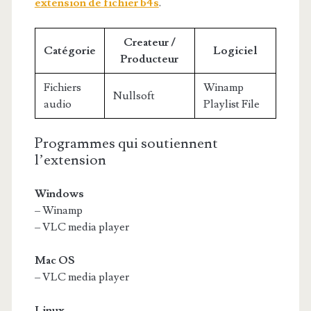
extension de fichier b4s
.
Createur /
Catégorie
Logiciel
Producteur
Fichiers
Winamp
Nullsoft
audio
Playlist File
Programmes qui soutiennent
l’extension
Windows
– Winamp
– VLC media player
Mac OS
– VLC media player
Linux