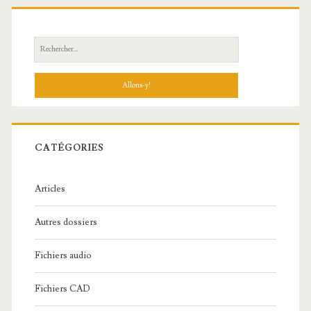
R
e
c
h
e
r
c
CATÉGORIES
h
e
Articles
:
Autres dossiers
Fichiers audio
Fichiers CAD