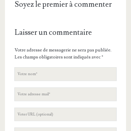
Soyez le premier à commenter
Laisser un commentaire
Votre adresse de messagerie ne sera pas publiée.
Les champs obligatoires sont indiqués avec
*
V
o
t
V
r
o
e
t
n
L
r
o
'
e
m
U
a