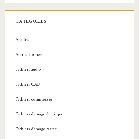
e
r
c
CATÉGORIES
h
e
Articles
:
Autres dossiers
Fichiers audio
Fichiers CAD
Fichiers compressés
Fichiers d'image de disque
Fichiers d'image raster