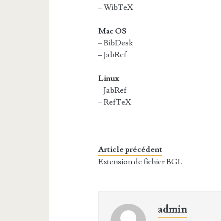
– WibTeX
Mac OS
– BibDesk
– JabRef
Linux
– JabRef
– RefTeX
Article précédent
Extension de fichier BGL
admin