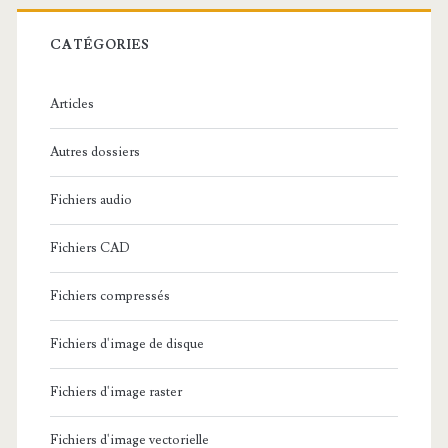
r
c
CATÉGORIES
h
e
Articles
:
Autres dossiers
Fichiers audio
Fichiers CAD
Fichiers compressés
Fichiers d'image de disque
Fichiers d'image raster
Fichiers d'image vectorielle