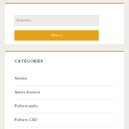
R
e
c
h
e
r
c
CATÉGORIES
h
e
Articles
:
Autres dossiers
Fichiers audio
Fichiers CAD