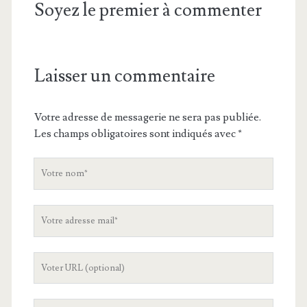
Soyez le premier à commenter
Laisser un commentaire
Votre adresse de messagerie ne sera pas publiée.
Les champs obligatoires sont indiqués avec
*
V
o
t
V
r
o
e
t
n
L
r
o
'
e
m
U
a