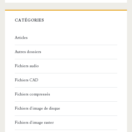
e
r
c
CATÉGORIES
h
e
Articles
:
Autres dossiers
Fichiers audio
Fichiers CAD
Fichiers compressés
Fichiers d'image de disque
Fichiers d'image raster