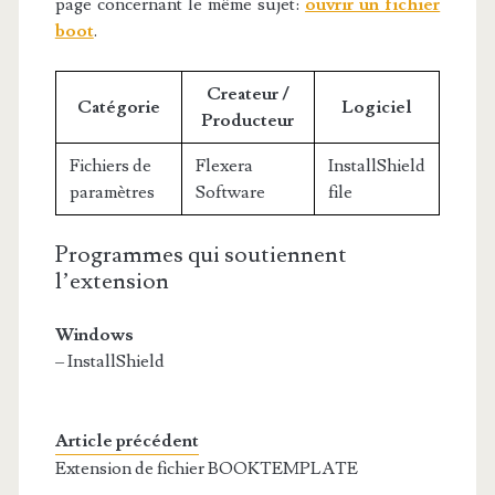
page concernant le même sujet:
ouvrir un fichier
boot
.
Createur /
Catégorie
Logiciel
Producteur
Fichiers de
Flexera
InstallShield
paramètres
Software
file
Programmes qui soutiennent
l’extension
Windows
– InstallShield
Article précédent
Extension de fichier BOOKTEMPLATE