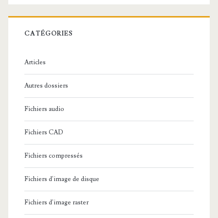
e
r
c
CATÉGORIES
h
e
Articles
:
Autres dossiers
Fichiers audio
Fichiers CAD
Fichiers compressés
Fichiers d'image de disque
Fichiers d'image raster