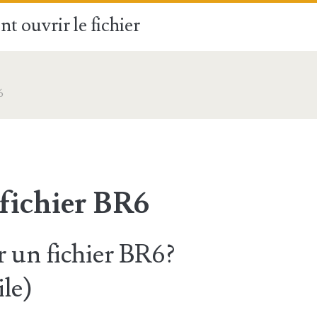
t ouvrir le fichier
6
 fichier BR6
un fichier BR6?
ile)