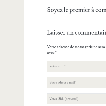
Soyez le premier à c
Laisser un commentai
Votre adresse de messagerie ne sera 
avec
*
V
o
t
V
r
o
e
t
n
L
r
o
'
e
m