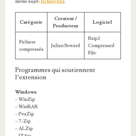
même sujet:
fichier bz2
.
Createur /
Catégorie
Logiciel
Producteur
Bzip2
Fichiers
Julian Seward
Compressed
compressés
File
Programmes qui soutiennent
l’extension
Windows
– WinZip
– WinRAR
– PeaZip
– 7-Zip
– ALZip
– IZArc