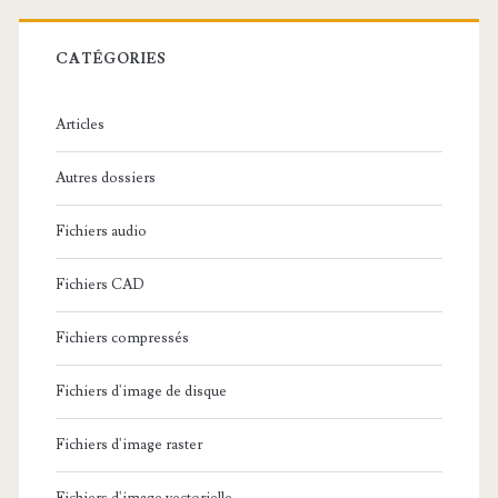
e
r
c
CATÉGORIES
h
e
Articles
:
Autres dossiers
Fichiers audio
Fichiers CAD
Fichiers compressés
Fichiers d'image de disque
Fichiers d'image raster