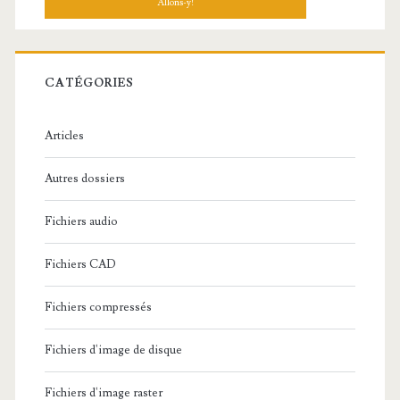
h
e
r
c
CATÉGORIES
h
e
Articles
:
Autres dossiers
Fichiers audio
Fichiers CAD
Fichiers compressés
Fichiers d'image de disque
Fichiers d'image raster