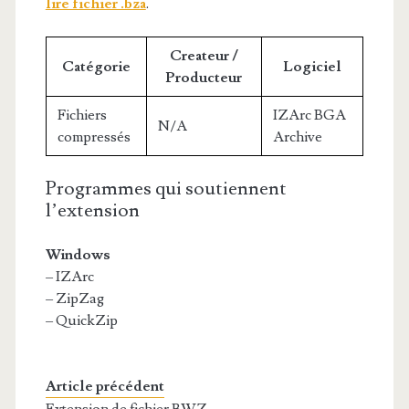
lire fichier .bza
.
Createur /
Catégorie
Logiciel
Producteur
Fichiers
IZArc BGA
N/A
compressés
Archive
Programmes qui soutiennent
l’extension
Windows
– IZArc
– ZipZag
– QuickZip
Article précédent