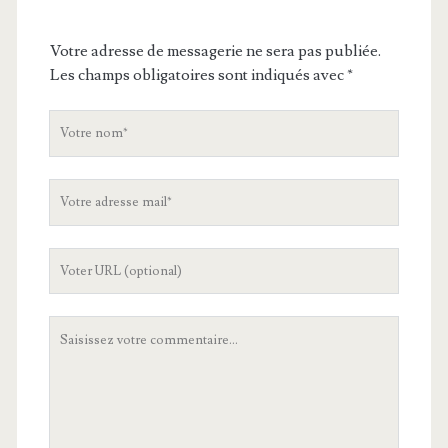
Votre adresse de messagerie ne sera pas publiée.
Les champs obligatoires sont indiqués avec
*
V
o
t
V
r
o
e
t
n
L
r
o
'
e
m
U
a
V
R
d
o
L
r
t
d
e
r
e
s
e
v
s