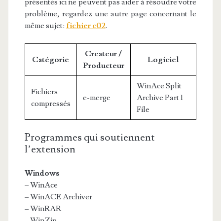
présentés ici ne peuvent pas aider à résoudre votre
problème, regardez une autre page concernant le
même sujet:
fichier c02
.
Createur /
Catégorie
Logiciel
Producteur
WinAce Split
Fichiers
e-merge
Archive Part 1
compressés
File
Programmes qui soutiennent
l’extension
Windows
– WinAce
– WinACE Archiver
– WinRAR
– WinZip