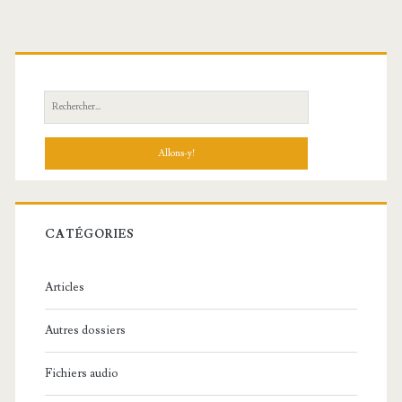
R
e
c
h
e
r
c
CATÉGORIES
h
e
Articles
:
Autres dossiers
Fichiers audio