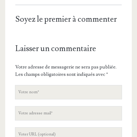
Soyez le premier à commenter
Laisser un commentaire
Votre adresse de messagerie ne sera pas publiée.
Les champs obligatoires sont indiqués avec
*
V
o
t
V
r
o
e
t
n
L
r
o