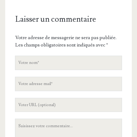
Laisser un commentaire
Votre adresse de messagerie ne sera pas publiée.
Les champs obligatoires sont indiqués avec
*
V
o
t
V
r
o
e
t
n
L
r
o
'
e
m
U
a
V
R
d
o
L
r