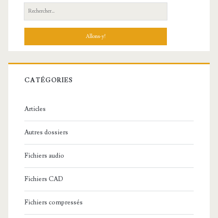
R
e
c
h
e
r
c
CATÉGORIES
h
e
Articles
:
Autres dossiers
Fichiers audio
Fichiers CAD
Fichiers compressés