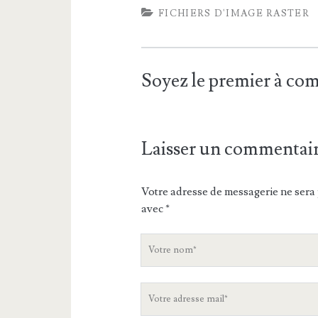
FICHIERS D'IMAGE RASTER
Soyez le premier à c
Laisser un commentai
Votre adresse de messagerie ne sera 
avec
*
V
o
t
V
r
o
e