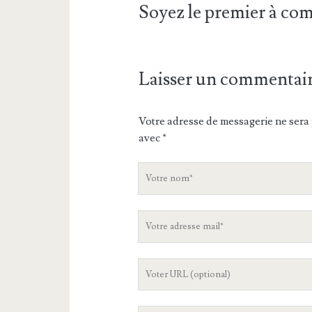
Soyez le premier à c
Laisser un commentai
Votre adresse de messagerie ne sera 
avec
*
V
o
t
V
r
o
e
t
n
L
r
o
'
e
m
U
a