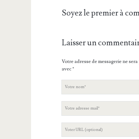
Soyez le premier à c
Laisser un commentai
Votre adresse de messagerie ne sera 
avec
*
V
o
t
V
r
o
e
t
n
L
r
o
'
e
m