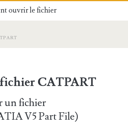
t ouvrir le fichier
ATPART
e fichier CATPART
un fichier
IA V5 Part File)