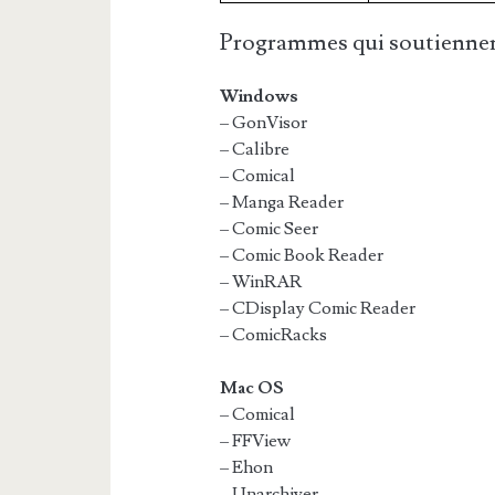
Programmes qui soutiennen
Windows
– GonVisor
– Calibre
– Comical
– Manga Reader
– Comic Seer
– Comic Book Reader
– WinRAR
– CDisplay Comic Reader
– ComicRacks
Mac OS
– Comical
– FFView
– Ehon
– Unarchiver