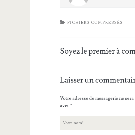
FICHIERS COMPRESSÉS
Soyez le premier à c
Laisser un commentai
Votre adresse de messagerie ne sera 
avec
*
V
o
t