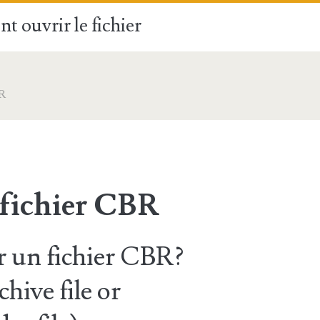
t ouvrir le fichier
R
 fichier CBR
 un fichier CBR?
ive file or