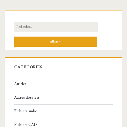
R
e
c
h
e
r
c
CATÉGORIES
h
e
Articles
:
Autres dossiers
Fichiers audio
Fichiers CAD