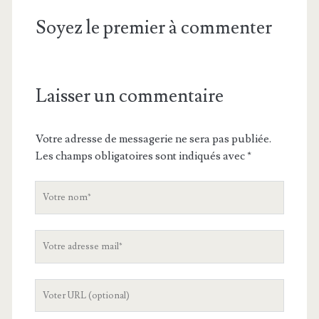
Soyez le premier à commenter
Laisser un commentaire
Votre adresse de messagerie ne sera pas publiée.
Les champs obligatoires sont indiqués avec
*
V
o
t
V
r
o
e
t
n
L
r
o
'
e
m